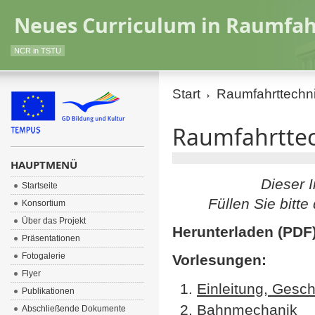
Neues Curriculum in Raumfah
NCR in TSTU
Start
Raumfahrttechn
Raumfahrtte
HAUPTMENÜ
Dieser I
Startseite
Füllen Sie bitte
Konsortium
Über das Projekt
Herunterladen (PDF)
Präsentationen
Fotogalerie
Vorlesungen:
Flyer
Einleitung, Gesc
Publikationen
Bahnmechanik
Abschließende Dokumente