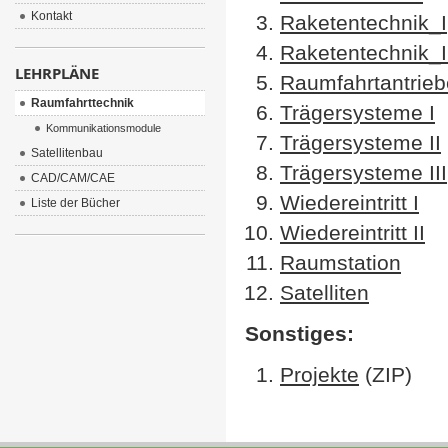
Kontakt
Raketentechnik_I
Raketentechnik_I
LEHRPLÄNE
Raumfahrtantrieb
Raumfahrttechnik
Trägersysteme I
Kommunikationsmodule
Trägersysteme II
Satellitenbau
Trägersysteme III
CAD/CAM/CAE
Wiedereintritt I
Liste der Bücher
Wiedereintritt II
Raumstation
Satelliten
Sonstiges:
Projekte
(ZIP)