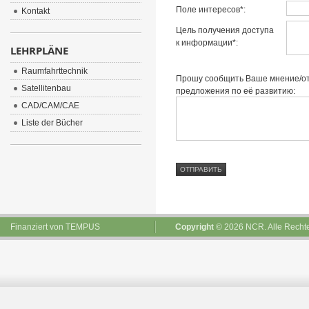
Поле интересов*:
Kontakt
Цель получения доступа
к информации*:
LEHRPLÄNE
Raumfahrttechnik
Прошу сообщить Ваше мнение/отз
Satellitenbau
предложения по её развитию:
CAD/CAM/CAE
Liste der Bücher
Finanziert von
TEMPUS
Copyright
© 2026 NCR. Alle Rechte