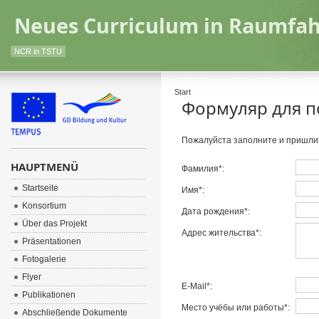
Neues Curriculum in Raumfah
NCR in TSTU
Start
Формуляр для п
Пожалуйста заполните и пришли
HAUPTMENÜ
Фамилия*:
Startseite
Имя*:
Konsortium
Дата рождения*:
Über das Projekt
Адрес жительства*:
Präsentationen
Fotogalerie
Flyer
E-Mail*:
Publikationen
Место учёбы или работы*:
Abschließende Dokumente