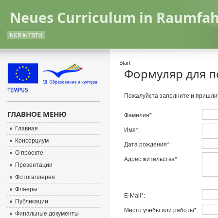
Neues Curriculum in Raumfah
NCR in TSTU
Start
Формуляр для п
Пожалуйста заполните и пришли
ГЛАВНОЕ МЕНЮ
Фамилия*:
Главная
Имя*:
Консорциум
Дата рождения*:
О проекте
Адрес жительства*:
Презентации
Фотогаллерея
Флаеры
E-Mail*:
Публикации
Место учёбы или работы*:
Финальные документы